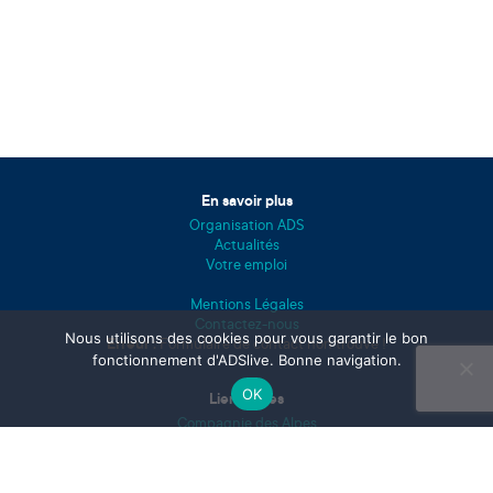
En savoir plus
Organisation ADS
Actualités
Votre emploi
Mentions Légales
Contactez-nous
Nous utilisons des cookies pour vous garantir le bon
Erreur :
Formulaire de contact non trouvé !
fonctionnement d'ADSlive. Bonne navigation.
OK
Liens utiles
Compagnie des Alpes
Domaines skiables en France
Paradiski
Peisey-Vallandry